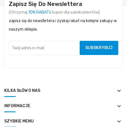
Zapisz Się Do Newslettera
(Otrzymaj
10% RABATU
kupon dla subskrybentów)
zapisz się do newslletera i zyskaj rabat na kolejne zakupy w
naszym sklepie.
keyboard_arrow_down
KILKA SŁÓW O NAS
keyboard_arrow_down
INFORMACJE
keyboard_arrow_down
SZYBKIE MENU