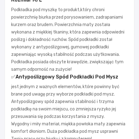
Podkładka pod myszkę to produkt,który chroni
powierzchnię biurka przed porysowaniem, zadrapaniami
kurzem oraz brudem. Powierzchnia maty została
wykonana z miękkiej tkaniny, która zapewnia odpowiedni
poślizg i dokładność ruchów. Spód podkładki został
wykonany z antypoślizgowej, gumowej podkładki
zapewniając wysoką stabilność podczas użytkowania.
Podkładka posiada obszyte krawędzie, zwiększając tym
samym odporność na zużycie!
✅Antypoślizgowy Spód Podkładki Pod Mysz
jest jednym z ważnych elementów, które powinny być
brane pod uwagę przy wyborze podkładki pod mysz.
Antypoślizgowy spód zapewnia stabilność i trzyma
podkładkę na swoim miejscu, co zmniejsza ryzyko jej
przesuwania się podczas korzystania z myszy.
Wygodny i miły materiał, miękka powłoka maty zapewnia
komfort dłoniom. Duża podkładka pod mysz usprawni
Twoją pracę przy biurku i z komputerem!