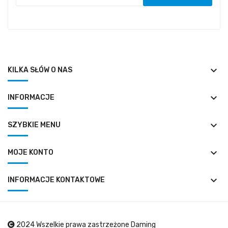
keyboard_arrow_down
KILKA SŁÓW O NAS
keyboard_arrow_down
INFORMACJE
keyboard_arrow_down
SZYBKIE MENU
keyboard_arrow_down
MOJE KONTO
keyboard_arrow_down
INFORMACJE KONTAKTOWE
2024 Wszelkie prawa zastrzeżone Daming