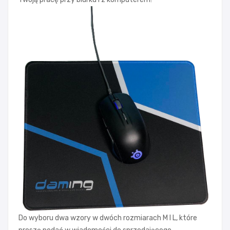
Do wyboru dwa wzory w dwóch rozmiarach M I L, które