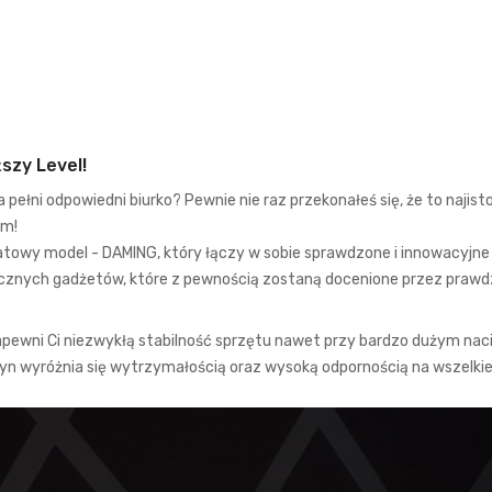
szy Level!
 pełni odpowiedni biurko? Pewnie nie raz przekonałeś się, że to naj
om!
y model - DAMING, który łączy w sobie sprawdzone i innowacyjne ro
ycznych gadżetów, które z pewnością zostaną docenione przez praw
pewni Ci niezwykłą stabilność sprzętu nawet przy bardzo dużym nacis
zyn wyróżnia się wytrzymałością oraz wysoką odpornością na wszelkie 