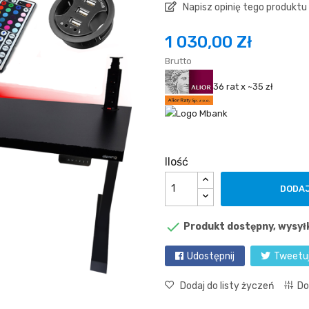
Napisz opinię tego produktu
1 030,00 Zł
Brutto
36 rat x ~35 zł
Ilość
DODAJ

Produkt dostępny, wysył
Udostępnij
Tweetu
Dodaj do listy życzeń
Do