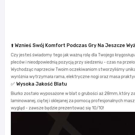
⬆️ Wznieś Swój Komfort Podczas Gry Na Jeszcze Wyż
Czy jesteś świadomy tego jak ważną rolę dla Twojego kręgosłupa
pleców i nieodpowiednią pozycją przy siedzeniu - czas na przeł
Wychodząc naprzeciw Twoim oczekiwaniom stworzyliśmy unikatow
wyróżnia wytrzymała rama, elektryczne nogi oraz masa prakt
✅ Wysoka Jakość Blatu
Biurko zostało wyposażone w blat o grubości aż 28mm, który za
laminowanej, ciętej i oklejanej za pomocą profesjonalnych mas
wygląd - zawsze będzie prezentować się 10/10!