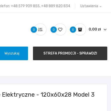
elefon:
+48 579 909 855, +48 889 820 834
Ustawienia
expand_more
0,00 zł
0
0
0
Wyszukaj
STREFA PROMOCJI - SPRAWDŹ!
Elektryczne - 120x60x28 Model 3