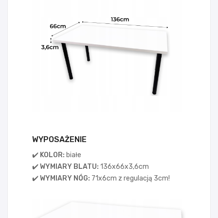
WYPOSAŻENIE
✔️ KOLOR:
białe
✔️ WYMIARY BLATU:
136x66x3,6cm
✔️ WYMIARY NÓG:
71x6cm z regulacją 3cm!