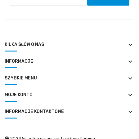
keyboard_arrow_down
KILKA SŁÓW O NAS
keyboard_arrow_down
INFORMACJE
keyboard_arrow_down
SZYBKIE MENU
keyboard_arrow_down
MOJE KONTO
keyboard_arrow_down
INFORMACJE KONTAKTOWE
2024 Wszelkie prawa zastrzeżone Daming