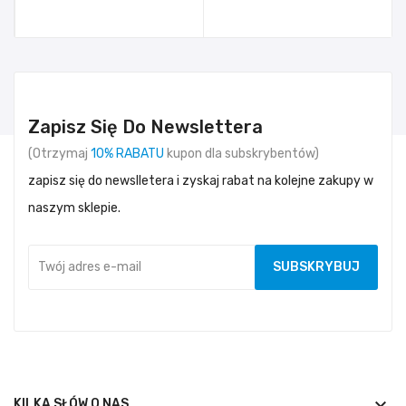
Zapisz Się Do Newslettera
(Otrzymaj
10% RABATU
kupon dla subskrybentów)
zapisz się do newslletera i zyskaj rabat na kolejne zakupy w
naszym sklepie.
keyboard_arrow_down
KILKA SŁÓW O NAS