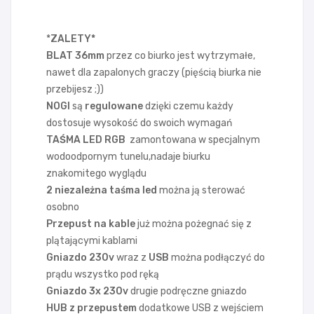
*
ZALETY*
BLAT
36mm
przez co biurko jest wytrzymałe,
nawet dla zapalonych graczy (pięścią biurka nie
przebijesz ;))
NOGI
są
regulowane
dzięki czemu każdy
dostosuje wysokość do swoich wymagań
TAŚMA LED RGB
zamontowana w specjalnym
wodoodpornym tunelu,nadaje biurku
znakomitego wyglądu
2 niezależna taśma led
można ją sterować
osobno
Przepust na kable
już można pożegnać się z
plątającymi kablami
Gniazdo 230v
wraz z
USB
można podłączyć do
prądu wszystko pod ręką
Gniazdo 3x 230v
drugie podręczne gniazdo
HUB z przepustem
dodatkowe USB z wejściem