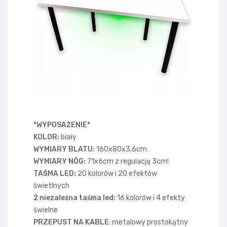
*WYPOSAŻENIE*
KOLOR:
biały
WYMIARY BLATU:
160x80x3,6cm
WYMIARY NÓG:
71x6cm z regulacją 3cm!
TAŚMA LED
:
20 kolorów i 20 efektów
świetlnych
2 niezależna taśma led:
16 kolorów i 4 efekty
świelne
PRZEPUST NA KABLE
: metalowy prostokątny