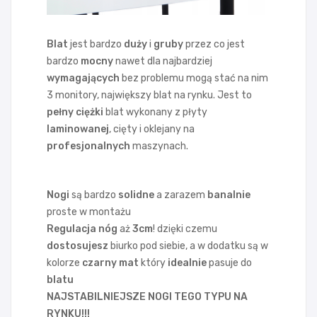
Blat
jest bardzo
duży
i
gruby
przez co jest
bardzo
mocny
nawet dla najbardziej
wymagających
bez problemu mogą stać na nim
3 monitory, największy blat na rynku. Jest to
pełny
ciężki
blat wykonany z płyty
laminowanej
, cięty i oklejany na
profesjonalnych
maszynach.
Nogi
są bardzo
solidne
a zarazem
banalnie
proste w montażu
Regulacja nóg
aż
3cm
! dzięki czemu
dostosujesz
biurko pod siebie, a w dodatku są w
kolorze
czarny mat
który
idealnie
pasuje do
blatu
NAJSTABILNIEJSZE NOGI TEGO TYPU NA
RYNKU!!!