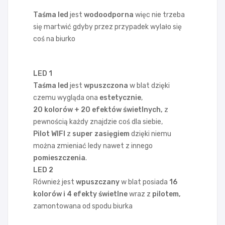
Taśma led
jest
wodoodporna
więc nie trzeba
się martwić gdyby przez przypadek wylało się
coś na biurko
LED 1
Taśma led
jest
wpuszczona
w blat dzięki
czemu wygląda ona
estetycznie
,
20 kolorów + 20 efektów świetlnych,
z
pewnością każdy znajdzie coś dla siebie,
Pilot WIFI
z
super zasięgiem
dzięki niemu
można zmieniać ledy nawet z innego
pomieszczenia
.
LED 2
Również jest
wpuszczany
w blat posiada
16
kolorów i 4 efekty świetlne
wraz z
pilotem,
zamontowana od spodu biurka