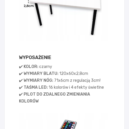
WYPOSAŻENIE
✔️ KOLOR:
czarny
✔️ WYMIARY BLATU:
120x60x2,8cm
✔️ WYMIARY NÓG:
71x6cm z regulacją 3cm!
✔️ TAŚMA LED
:
16 kolorów i 4 efekty świetlne
✔️ PILOT DO ZDALNEGO ZMIENIANIA
KOLORÓW