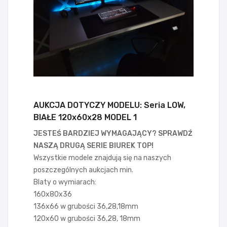
AUKCJA DOTYCZY MODELU: Seria LOW,
BIAŁE 120x60x28 MODEL 1
JESTEŚ BARDZIEJ WYMAGAJĄCY? SPRAWDŹ
NASZĄ DRUGĄ SERIE BIUREK TOP!
Wszystkie modele znajdują się na naszych
poszczególnych aukcjach min.
Blaty o wymiarach:
160x80x36
136x66 w grubości 36,28,18mm
120x60 w grubości 36,28, 18mm