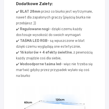
Dodatkowe Zalety:
✔️ BLAT 28
mm
przez co biurko jest wytrzymałe,
nawet dla zapalonych graczy (pięścią biurka nie
przebijesz ;))
✔️ Regulowane nogi-
dzięki czemu każdy
dostosuje wysokość do swoich wymagań
✔️ TAŚMA LED RGB
- są wpuszczone w blat
dzięki czemu wyglądają one estetycznie,
✔️ 16 kolorów + 4 efekty świetlne
, z pewnością
każdy znajdzie coś dla siebie,
✔️ Wodoodporne taśma led-
więc nie trzeba się
martwić gdyby przez przypadek wylało się coś
na biurko