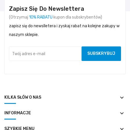
Zapisz Się Do Newslettera
(Otrzymaj
10% RABATU
kupon dla subskrybentów)
zapisz się do newslletera i zyskaj rabat na kolejne zakupy w
naszym sklepie.
keyboard_arrow_down
KILKA SŁÓW O NAS
keyboard_arrow_down
INFORMACJE
keyboard_arrow_down
SZYBKIE MENU