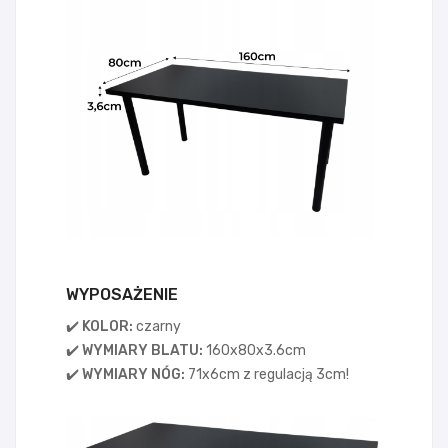
WYPOSAŻENIE
✔️ KOLOR:
czarny
✔️ WYMIARY BLATU:
160x80x3.6cm
✔️ WYMIARY NÓG:
71x6cm z regulacją 3cm!