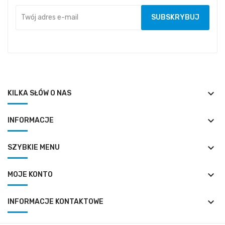
keyboard_arrow_down
KILKA SŁÓW O NAS
keyboard_arrow_down
INFORMACJE
keyboard_arrow_down
SZYBKIE MENU
keyboard_arrow_down
MOJE KONTO
keyboard_arrow_down
INFORMACJE KONTAKTOWE