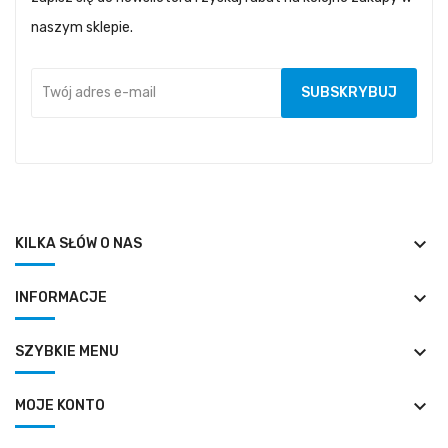
naszym sklepie.
keyboard_arrow_down
KILKA SŁÓW O NAS
keyboard_arrow_down
INFORMACJE
keyboard_arrow_down
SZYBKIE MENU
keyboard_arrow_down
MOJE KONTO