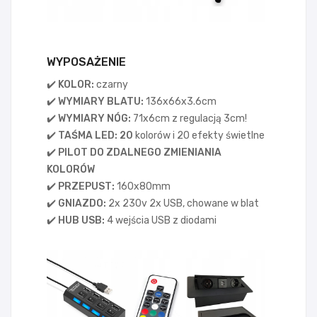
WYPOSAŻENIE
✔️ KOLOR:
czarny
✔️ WYMIARY BLATU:
136x66x3.6cm
✔️ WYMIARY NÓG:
71x6cm z regulacją 3cm!
✔️ TAŚMA LED
: 20
kolorów i 20 efekty świetlne
✔️ PILOT DO ZDALNEGO ZMIENIANIA
KOLORÓW
✔️ PRZEPUST:
160x80mm
✔️ GNIAZDO:
2x 230v 2x USB, chowane w blat
✔️
HUB USB:
4 wejścia USB z diodami