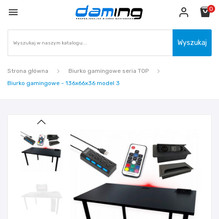
0

Wyszukaj
Strona główna
Biurko gamingowe seria TOP
Biurko gamingowe - 136x66x36 model 3