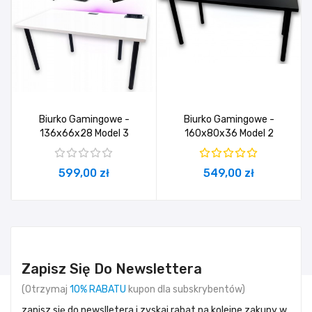
Biurko Gamingowe -
Biurko Gamingowe -
136x66x28 Model 3
160x80x36 Model 2
599,00 zł
549,00 zł
Zapisz Się Do Newslettera
(Otrzymaj
10% RABATU
kupon dla subskrybentów)
zapisz się do newslletera i zyskaj rabat na kolejne zakupy w