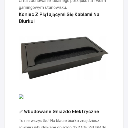
Ci na zachowanie idealnego porządku na Twoim
gamingowym stanowisku.
Koniec Z Plątającymi Się Kablami Na
Biurku!
✅ Wbudowane Gniazdo Elektryczne
To nie wszystko! Na blacie biurka znajdziesz
również wbudowane gniazdo 2x230v 2xUSB do